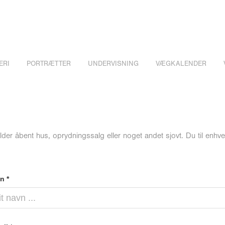
ERI
PORTRÆTTER
UNDERVISNING
VÆGKALENDER
der åbent hus, oprydningssalg eller noget andet sjovt. Du til enhve
n *