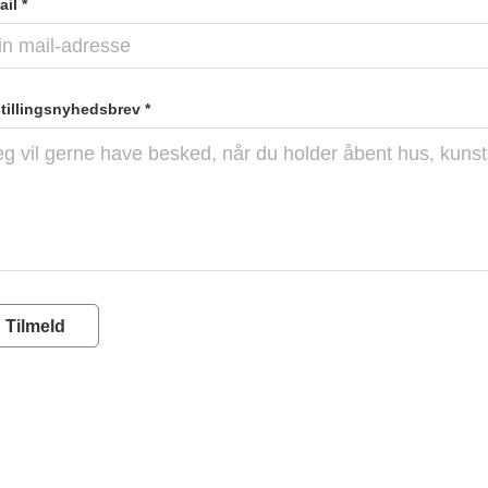
il *
tillingsnyhedsbrev *
Tilmeld