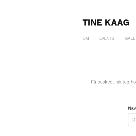
TINE KAAG
OM
EVENTS
GALL
Få besked, når jeg hol
Nav