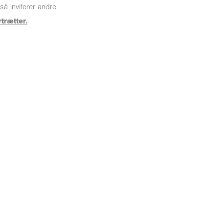
så inviterer andre
rtrætter
.