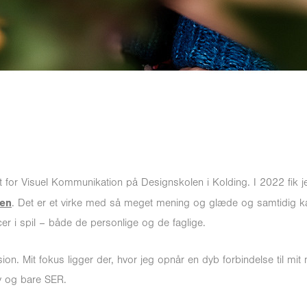
tut for Visuel Kommunikation på Designskolen i Kolding.
I 2022 fik 
pen
.
Det er et virke med så meget mening og glæde og samtidig k
er i spil – både de personlige og de faglige.
on. Mit fokus ligger der, hvor jeg opnår en dyb forbindelse til mit 
lv
og bare SER.