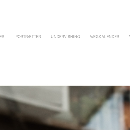
ERI
PORTRÆTTER
UNDERVISNING
VÆGKALENDER