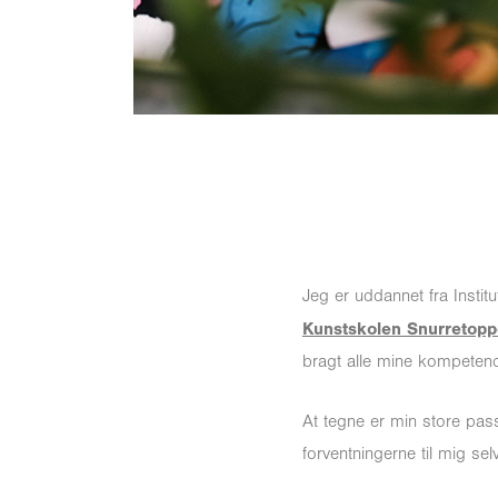
Jeg er uddannet fra Insti
Kunstskolen Snurretop
bragt alle mine kompetenc
At tegne er min store passi
forventningerne til mig se