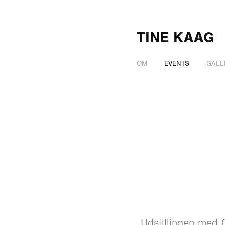
TINE KAAG
OM
EVENTS
GALL
Udstillingen med C