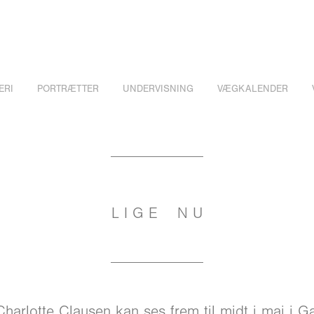
ERI
PORTRÆTTER
UNDERVISNING
VÆGKALENDER
​____________
L I G E N U
____________
harlotte Clausen kan ses frem til midt i maj i G